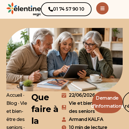
principal
01 74 57 90 10
Ouvrir le m
Que
Accueil
•
22/06/2026
Demande
Blog
•
Vie
Vie et bien-être
d'informations
r
faire à
et bien-
des seniors
la
être des
Armand KALFA
seniors
•
10 min de lecture