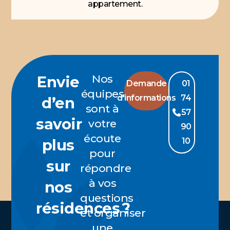
appartement.
Nos
Envie
Demande
01
équipes
d'informations
74
d’en
sont à
57
savoir
votre
90
écoute
plus
10
pour
sur
répondre
à vos
nos
questions
résidences ?
et
organiser
une