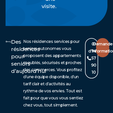
visite.
Des
Nos résidences services pour
01
Demande
résidences
seniors autonomes vous
d'informati
74
pour
proposent des appartements
57
meublés, sécurisés et proches
seniors
90
des commerces. Vous profitez
d’aujourd’hui
10
d’une équipe disponible, d’un
tarif clair et d’activités au
rythme de vos envies. Tout est
fait pour que vous vous sentiez
chez vous, tout simplement.