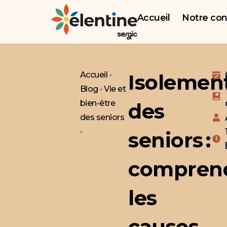
principal
Accueil
Notre co
Accueil
•
Isolemen
Blog
•
Vie et
bien-être
des
des seniors
•
seniors :
compren
les
causes