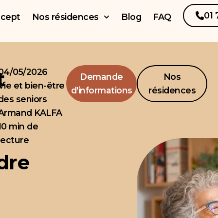
01 
ncept
Nos résidences
Blog
FAQ
04/05/2026
t
Demande
Nos
Vie et bien-être
d'informations
résidences
des seniors
Armand KALFA
10 min de
lecture
dre